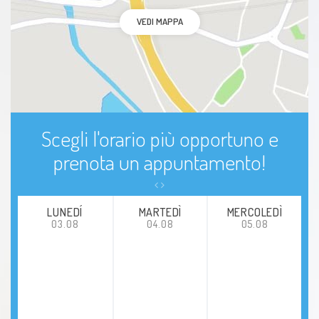
Artrosi
VEDI MAPPA
Mal di schiena
Lombalgia
Sindrome del tunnel carpale
Scegli l'orario più opportuno e
postura
prenota un appuntamento!
LUNEDÍ
MARTEDÌ
MERCOLEDÌ
03.08
04.08
05.08