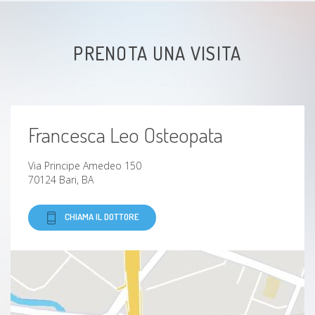
Mal di testa (cefalea)
PRENOTA UNA VISITA
Colpo di Frusta
Stipsi
Francesca Leo Osteopata
Sciatalgia
Via Principe Amedeo 150
Fascite plantare
70124 Bari, BA
Cervicalgia
CHIAMA IL DOTTORE
Gastrite
Brachialgia