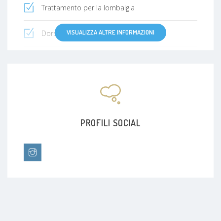
Trattamento per la lombalgia
VISUALIZZA ALTRE INFORMAZIONI
Dorsalgia
Gomito del tennista (epicondilite)
Distorsione
Dolore alla spalla
PROFILI SOCIAL
Discopatia
Dismenorrea
Reflusso gastroesofageo (esofagite)
Emicrania