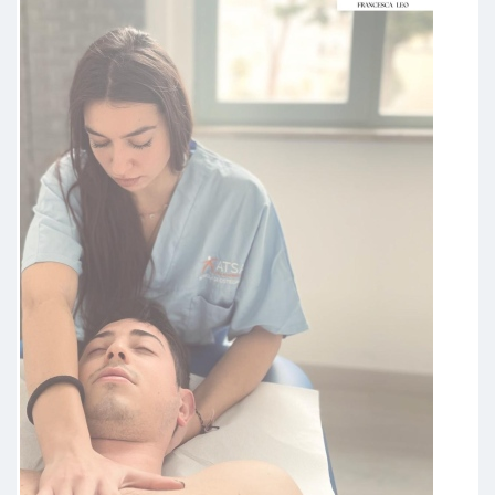
e non pensavo di poter stare
meglio dopo una sola seduta
eppure mi sono dovuto ricredere.
Consigliatissima.
Paziente
Francesca è molto professionale,
precisa e dettaglia con passione
tutto ciò che le viene chiesto (si
sono un curioso rompiscatole). Mi
sono rivolto a lei per una forte