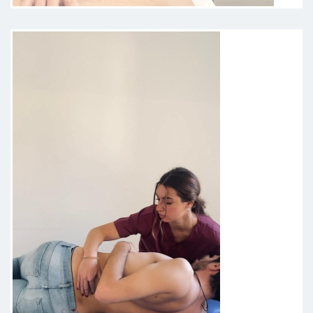
contrattura al trapezio e muscoli
della spalla unita a problemi al
bacino/intestino. Al terzo
appuntamento i miglioramenti
sono notevoli ed il supporto con
consigli ed esercizi proposti è
stato eccellente. Dopo le visite con
lei mi sento rigenerato! Grazie
Francesca!
Paziente