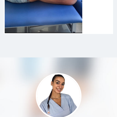
Soffro di cefalea tensiva da molto
tempo e le ho provate tutte tra
farmaci, sport e fisioterapia. Con
Francesca finalmente ho trovato
sollievo al mio problema. Gli
episodi si sono ridotti moltissimo e
mi sento molto meno tesa. Super
consigliata!
Paziente